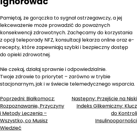
Ignorować
Pamiętaj, że gorączka to sygnał ostrzegawczy, a jej
lekceważenie może prowadzić do poważnych
konsekwencji zdrowotnych. Zachęcamy do korzystania
z opcji teleporady NFZ, konsultacji lekarza online oraz e-
recepty, które zapewniają szybki i bezpieczny dostęp
do opieki zdrowotnej.
Nie czekaj, działaj sprawnie i odpowiedzialnie.
Twoje zdrowie to priorytet – zarówno w trybie
stacjonarnym, jak i w świecie telemedycznego wsparcia.
Zobacz
Poprzedni:
Białkomocz:
Następny:
Przejście na Niski
Rozpoznawanie, Przyczyny
Indeks Glikemiczny: Klucz
wpisy
i Metody Leczenia –
do Kontroli
Wszystko, co Musisz
Insulinooporności
Wiedzieć