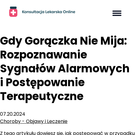
Skip
to
content
Gdy Gorączka Nie Mija:
Rozpoznawanie
Sygnałów Alarmowych
i Postępowanie
Terapeutyczne
07.20.2024
Choroby - Objawy i Leczenie
Z tego artykułu dowiesz się, jak postępować w przypadku