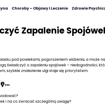
cyna
Choroby – Objawy i Leczenie
Zdrowie Psychic
lczyć Zapalenie Spojówe
m piasku pod powiekami, pogorszeniem widzenia, a może n
gą świadczyć o zapaleniu spojówek – niedogodności, któ
, szybkie znalezienie ulgi staje się priorytetem.
ię…
powodować?
ek i na co zwracać szczególną uwagę?