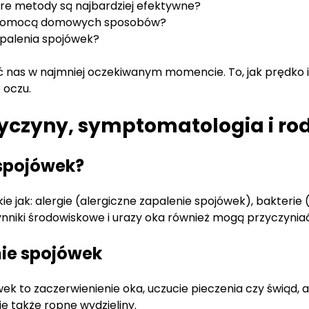
óre metody są najbardziej efektywne?
a pomocą domowych sposobów?
palenia spojówek?
 nas w najmniej oczekiwanym momencie. To, jak prędko i 
 oczu.
yczyny, symptomatologia i ro
 spojówek?
e jak: alergie (alergiczne zapalenie spojówek), bakterie
nniki środowiskowe i urazy oka również mogą przyczynia
nie spojówek
k to zaczerwienienie oka, uczucie pieczenia czy świąd, a
ę także ropne wydzieliny.