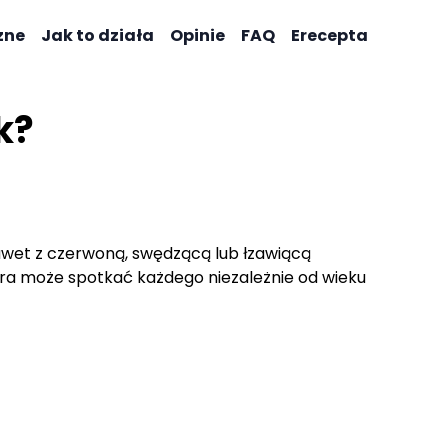
zne
Jak to działa
Opinie
FAQ
Erecepta
k?
awet z czerwoną, swędzącą lub łzawiącą
ra może spotkać każdego niezależnie od wieku