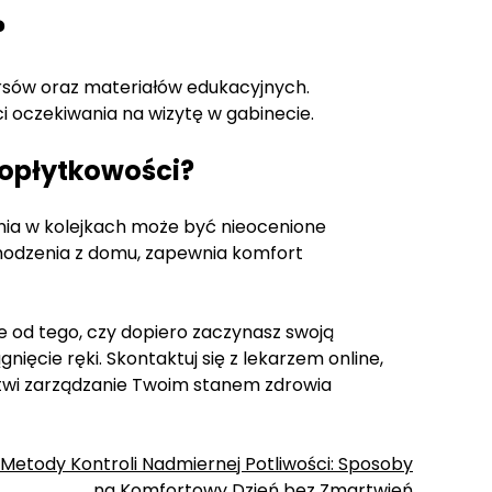
?
ursów oraz materiałów edukacyjnych.
 oczekiwania na wizytę w gabinecie.
łopłytkowości?
ania w kolejkach może być nieocenione
chodzenia z domu, zapewnia komfort
e od tego, czy dopiero zaczynasz swoją
ięcie ręki. Skontaktuj się z lekarzem online,
łatwi zarządzanie Twoim stanem zdrowia
 Metody Kontroli Nadmiernej Potliwości: Sposoby
na Komfortowy Dzień bez Zmartwień