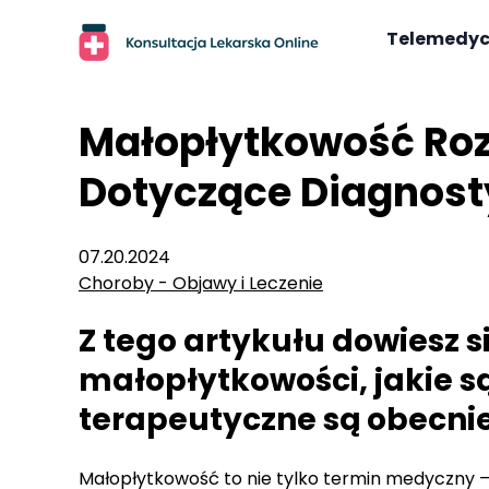
Skip
to
Telemedy
content
Małopłytkowość Ro
Dotyczące Diagnosty
07.20.2024
Choroby - Objawy i Leczenie
Z tego artykułu dowiesz si
małopłytkowości, jakie są
terapeutyczne są obecni
Małopłytkowość to nie tylko termin medyczny – 