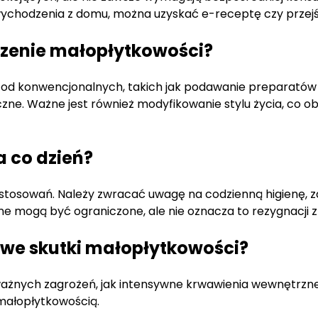
 wychodzenia z domu, można uzyskać e-receptę czy przej
eczenie małopłytkowości?
 – od konwencjonalnych, takich jak podawanie preparatów
ne. Ważne jest również modyfikowanie stylu życia, co obe
a co dzień?
tosowań. Należy zwracać uwagę na codzienną higienę, z
ne mogą być ograniczone, ale nie oznacza to rezygnacji z
we skutki małopłytkowości?
ważnych zagrożeń, jak intensywne krwawienia wewnętrzn
małopłytkowością.