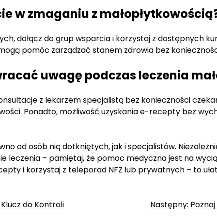
cie w zmaganiu z małopłytkowością
ych, dołącz do grup wsparcia i korzystaj z dostępnych k
re mogą pomóc zarządzać stanem zdrowia bez konieczności
 zwracać uwagę podczas leczenia ma
onsultacje z lekarzem specjalistą bez konieczności czek
owości. Ponadto, możliwość uzyskania e-recepty bez wy
 od osób nią dotkniętych, jak i specjalistów. Niezależni
e leczenia – pamiętaj, że pomoc medyczna jest na wyciągn
cepty i korzystaj z teleporad NFZ lub prywatnych – to u
 Klucz do Kontroli
Następny:
Poznaj