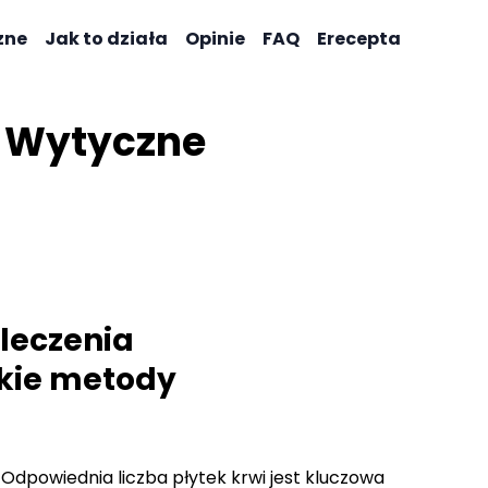
zne
Jak to działa
Opinie
FAQ
Erecepta
 Wytyczne
 leczenia
jakie metody
Odpowiednia liczba płytek krwi jest kluczowa