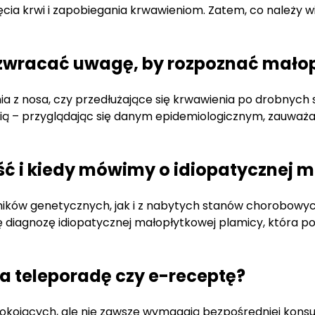
ęcia krwi i zapobiegania krwawieniom. Zatem, co należy wie
 zwracać uwagę, by rozpoznać mało
enia z nosa, czy przedłużające się krwawienia po drobny
cią – przyglądając się danym epidemiologicznym, zauważam
ść i kiedy mówimy o idiopatycznej 
ów genetycznych, jak i z nabytych stanów chorobowych 
 się diagnozę idiopatycznej małopłytkowej plamicy, która
a teleporadę czy e-receptę?
ojących, ale nie zawsze wymagają bezpośredniej konsult