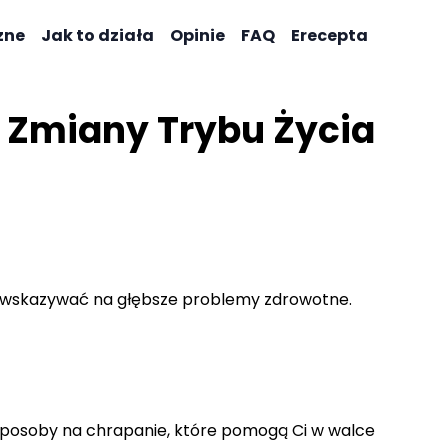
zne
Jak to działa
Opinie
FAQ
Erecepta
i Zmiany Trybu Życia
oże wskazywać na głębsze problemy zdrowotne.
 sposoby na chrapanie, które pomogą Ci w walce