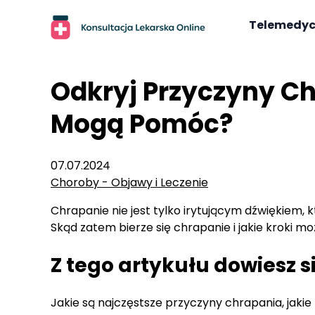
Skip
to
Telemedy
content
Odkryj Przyczyny Ch
Mogą Pomóc?
07.07.2024
Choroby - Objawy i Leczenie
Chrapanie nie jest tylko irytującym dźwiękiem,
Skąd zatem bierze się chrapanie i jakie kroki m
Z tego artykułu dowiesz s
Jakie są najczęstsze przyczyny chrapania, jak