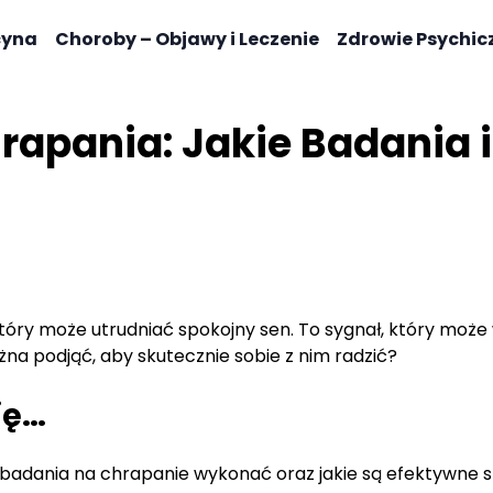
cyna
Choroby – Objawy i Leczenie
Zdrowie Psychic
rapania: Jakie Badania 
 który może utrudniać spokojny sen. To sygnał, który m
ożna podjąć, aby skutecznie sobie z nim radzić?
ię…
ie badania na chrapanie wykonać oraz jakie są efektywne