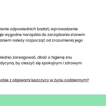
adzenie odpowiednich badań, wprowadzenie
je wygodne narzędzia do zarządzania stanem
paniem należy rozpocząć od zrozumienia jego
wiednio zareagować, dbać o higienę snu
dycyna, by cieszyć się spokojnym i zdrowym
sobie z objawami łuszczycy w życiu codziennym?