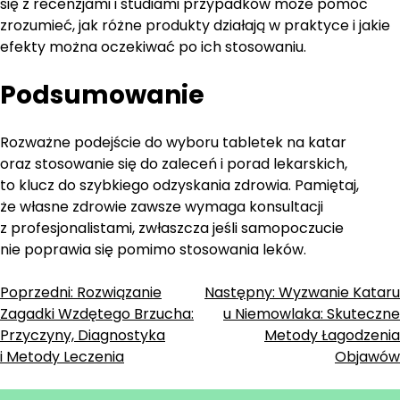
się z recenzjami i studiami przypadków może pomóc
zrozumieć, jak różne produkty działają w praktyce i jakie
efekty można oczekiwać po ich stosowaniu.
Podsumowanie
Rozważne podejście do wyboru tabletek na katar
oraz stosowanie się do zaleceń i porad lekarskich,
to klucz do szybkiego odzyskania zdrowia. Pamiętaj,
że własne zdrowie zawsze wymaga konsultacji
z profesjonalistami, zwłaszcza jeśli samopoczucie
nie poprawia się pomimo stosowania leków.
Zobacz
Poprzedni:
Rozwiązanie
Następny:
Wyzwanie Kataru
Zagadki Wzdętego Brzucha:
u Niemowlaka: Skuteczne
wpisy
Przyczyny, Diagnostyka
Metody Łagodzenia
i Metody Leczenia
Objawów