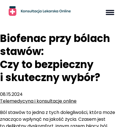
Skip
to
content
Biofenac przy bólach
stawów:
Czy to bezpieczny
i skuteczny wybór?
08.15.2024
Telemedycyna i konsultacje online
Ból stawów to jedna z tych dolegliwości, która może
znacząco wpłynąć na jakość życia. Czasem jest
to delikatny dyskomfort, innym razem bijący ból,