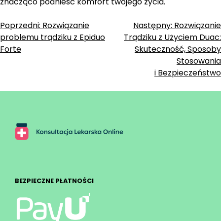
znacząco podnieść komfort twojego życia.
Zobacz
Poprzedni:
Rozwiązanie
Następny:
Rozwiązanie
problemu trądziku z Epiduo
Trądziku z Użyciem Duac:
wpisy
Forte
Skuteczność, Sposoby
Stosowania
i Bezpieczeństwo
BEZPIECZNE PŁATNOŚCI