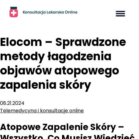
Skip
to
content
Elocom – Sprawdzone
metody łagodzenia
objawów atopowego
zapalenia skóry
08.21.2024
Telemedycyna i konsultacje online
Atopowe Zapalenie Skóry –
Wszystko, Co Musisz Wiedzieć