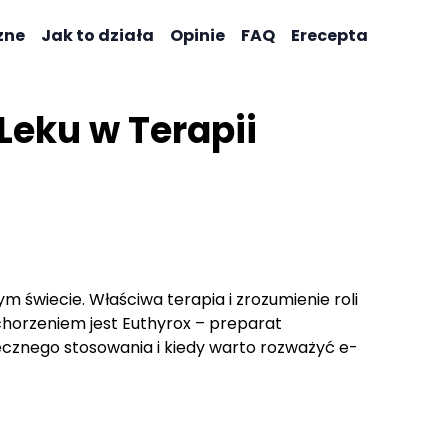
zne
Jak to działa
Opinie
FAQ
Erecepta
Leku w Terapii
m świecie. Właściwa terapia i zrozumienie roli
horzeniem jest Euthyrox – preparat
ecznego stosowania i kiedy warto rozważyć e-