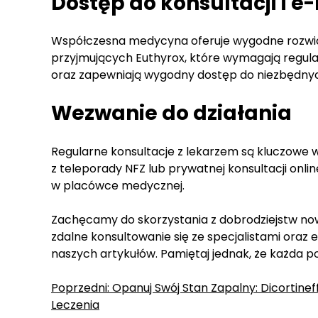
Dostęp do konsultacji i e
Współczesna medycyna oferuje wygodne rozwiąz
przyjmujących Euthyrox, które wymagają regular
oraz zapewniają wygodny dostęp do niezbędny
Wezwanie do działania
Regularne konsultacje z lekarzem są kluczowe w 
z teleporady NFZ lub prywatnej konsultacji onli
w placówce medycznej.
Zachęcamy do skorzystania z dobrodziejstw nowo
zdalne konsultowanie się ze specjalistami oraz 
naszych artykułów. Pamiętaj jednak, że każda po
Zobacz
Poprzedni:
Opanuj Swój Stan Zapalny: Dicortine
Leczenia
wpisy