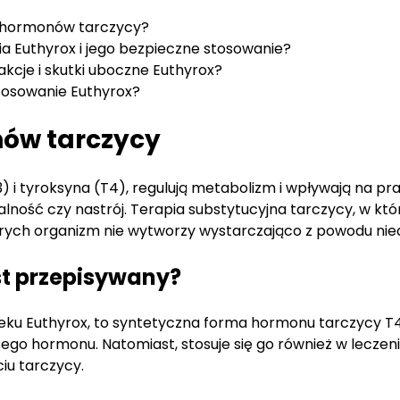
u hormonów tarczycy?
 Euthyrox i jego bezpieczne stosowanie?
akcje i skutki uboczne Euthyrox?
tosowanie Euthyrox?
nów tarczycy
3) i tyroksyna (T4), regulują metabolizm i wpływają na p
lność czy nastrój. Terapia substytucyjna tarczycy, w któ
órych organizm nie wytworzy wystarczająco z powodu nie
est przepisywany?
leku Euthyrox, to syntetyczna forma hormonu tarczycy T4
go hormonu. Natomiast, stosuje się go również w leczeni
iu tarczycy.