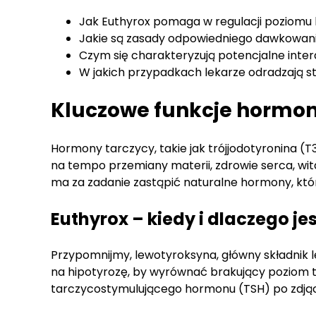
Jak Euthyrox pomaga w regulacji poziom
Jakie są zasady odpowiedniego dawkowania
Czym się charakteryzują potencjalne inter
W jakich przypadkach lekarze odradzają s
Kluczowe funkcje hormo
Hormony tarczycy, takie jak trójjodotyronina (T
na tempo przemiany materii, zdrowie serca, wita
ma za zadanie zastąpić naturalne hormony, kt
Euthyrox – kiedy i dlaczego j
Przypomnijmy, lewotyroksyna, główny składnik 
na hipotyrozę, by wyrównać brakujący poziom te
tarczycostymulującego hormonu (TSH) po zdjąc