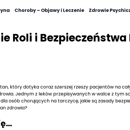
cyna
Choroby – Objawy i Leczenie
Zdrowie Psychic
e Roli i Bezpieczeństwa 
an, który dotyka coraz szerszej rzeszy pacjentów na cały
drowia. Jednym z leków przepisywanych w walce z tym sc
dla osób chorujących na tarczycę, jakie są zasady bezpi
tan zdrowia?
ię…