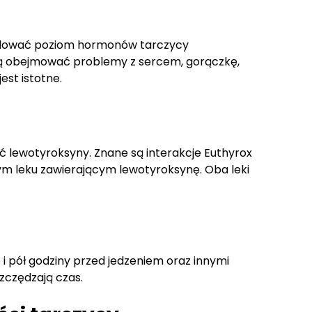
trolować poziom hormonów tarczycy
gą obejmować problemy z sercem, gorączkę,
st istotne.
ć lewotyroksyny. Znane są interakcje Euthyrox
ym leku zawierającym lewotyroksynę. Oba leki
i pół godziny przed jedzeniem oraz innymi
szczędzają czas.