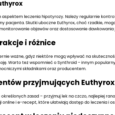
uthyrox
ym aspektem leczenia hipotyrozy. Należy regularnie kon
ny pacjenta. Skutki uboczne Euthyrox, choć rzadkie, mo
 monitorowanie objawów oraz dostosowanie dawkowania je
rakcje i różnice
miernie ważne, gdyż niektóre mogą wpływać na skutecznoś
soję. Warto też wspomnieć o Synthroid – innym popularn
omocniczymi składnikami oraz producentem.
jentów przyjmujących Euthyrox
reślonych zasad – przyjmuj lek na czczo, najlepiej rano 
i online i e-recept, które ułatwiają dostęp do leczenia i o