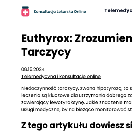
Skip
to
Telemedy
content
Euthyrox: Zrozumieni
Tarczycy
08.15.2024
Telemedycyna i konsultacje online
Niedoczynność tarczycy, zwana hipotyrozą, to st
leczenia są kluczowe dla utrzymania dobrego z
zawierający lewotyroksynę. Jakie znaczenie ma 
usługi medyczne, by na bieżąco monitorować s
Z tego artykułu dowiesz s