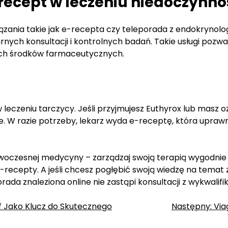
-recept w leczeniu niedoczynno
ania takie jak e-recepta czy teleporada z endokrynolog
nych konsultacji i kontrolnych badań. Takie usługi pozwa
ch środków farmaceutycznych.
leczeniu tarczycy. Jeśli przyjmujesz Euthyrox lub masz o
ne. W razie potrzeby, lekarz wyda e-receptę, która upraw
czesnej medycyny – zarządzaj swoją terapią wygodnie i e
e-recepty. A jeśli chcesz pogłębić swoją wiedzę na temat
rada znaleziona online nie zastąpi konsultacji z wykwalif
ff Jako Klucz do Skutecznego
Następny:
Via