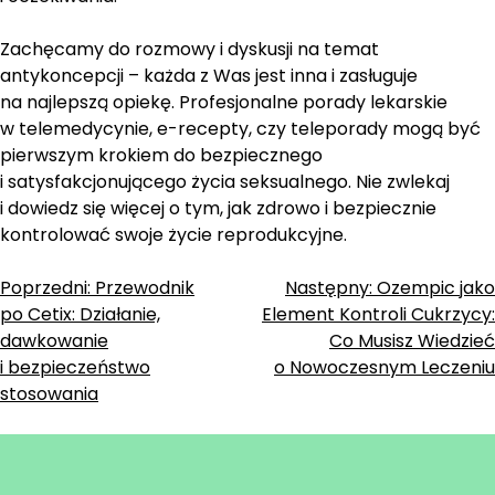
Zachęcamy do rozmowy i dyskusji na temat
antykoncepcji – każda z Was jest inna i zasługuje
na najlepszą opiekę. Profesjonalne porady lekarskie
w telemedycynie, e-recepty, czy teleporady mogą być
pierwszym krokiem do bezpiecznego
i satysfakcjonującego życia seksualnego. Nie zwlekaj
i dowiedz się więcej o tym, jak zdrowo i bezpiecznie
kontrolować swoje życie reprodukcyjne.
Zobacz
Poprzedni:
Przewodnik
Następny:
Ozempic jako
po Cetix: Działanie,
Element Kontroli Cukrzycy:
wpisy
dawkowanie
Co Musisz Wiedzieć
i bezpieczeństwo
o Nowoczesnym Leczeniu
stosowania